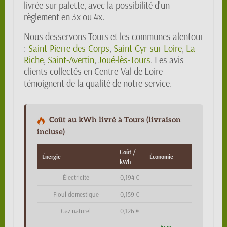
livrée sur palette, avec la possibilité d'un
règlement en 3x ou 4x.
Nous desservons Tours et les communes alentour
:
Saint-Pierre-des-Corps
,
Saint-Cyr-sur-Loire
,
La
Riche
,
Saint-Avertin
,
Joué-lès-Tours
. Les avis
clients collectés en Centre-Val de Loire
témoignent de la qualité de notre service.
Coût au kWh livré à Tours (livraison
incluse)
Coût /
Énergie
Économie
kWh
Électricité
0,194 €
Fioul domestique
0,159 €
Gaz naturel
0,126 €