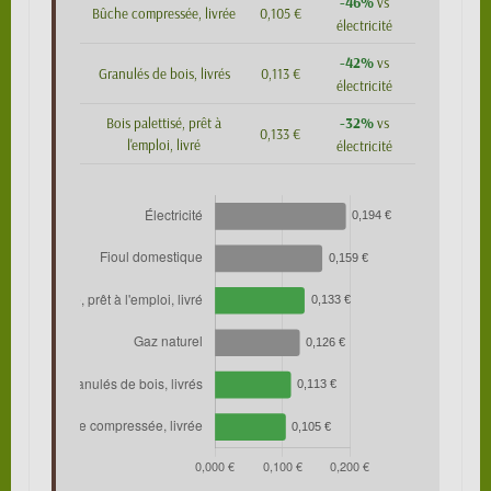
-46%
vs
Bûche compressée, livrée
0,105 €
électricité
-42%
vs
Granulés de bois, livrés
0,113 €
électricité
-32%
Bois palettisé, prêt à
vs
0,133 €
l'emploi, livré
électricité