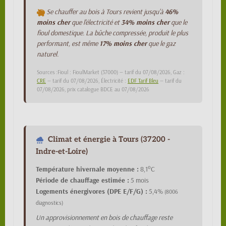
Se chauffer au bois à Tours revient jusqu'à
46%
moins cher
que l'électricité et
34% moins cher
que le
fioul domestique. La bûche compressée, produit le plus
performant, est même
17% moins cher
que le gaz
naturel.
Sources :Fioul : FioulMarket (37000) — tarif du 07/08/2026, Gaz :
CRE
— tarif du 07/08/2026, Électricité :
EDF Tarif Bleu
— tarif du
07/08/2026, prix catalogue BDCE au 07/08/2026
Climat et énergie à Tours (37200 -
Indre-et-Loire)
Température hivernale moyenne :
8,1°C
Période de chauffage estimée :
5 mois
Logements énergivores (DPE E/F/G) :
5,4%
(8006
diagnostics)
Un approvisionnement en bois de chauffage reste