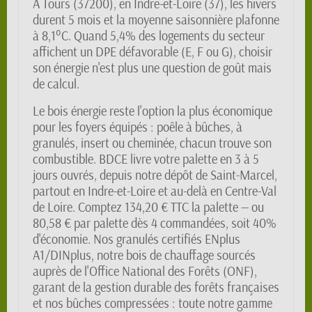
À Tours (37200), en Indre-et-Loire (37), les hivers
durent 5 mois et la moyenne saisonnière plafonne
à 8,1°C. Quand 5,4% des logements du secteur
affichent un DPE défavorable (E, F ou G), choisir
son énergie n'est plus une question de goût mais
de calcul.
Le bois énergie reste l'option la plus économique
pour les foyers équipés : poêle à bûches, à
granulés, insert ou cheminée, chacun trouve son
combustible. BDCE livre votre palette en 3 à 5
jours ouvrés, depuis notre dépôt de Saint-Marcel,
partout en Indre-et-Loire et au-delà en Centre-Val
de Loire. Comptez 134,20 € TTC la palette — ou
80,58 € par palette dès 4 commandées, soit 40%
d'économie. Nos granulés certifiés ENplus
A1/DINplus, notre bois de chauffage sourcés
auprès de l'Office National des Forêts (ONF),
garant de la gestion durable des forêts françaises
et nos bûches compressées : toute notre gamme