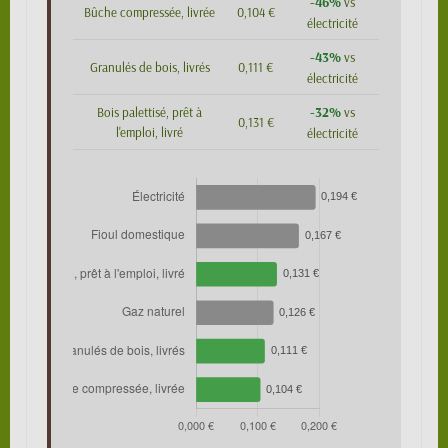
-46%
vs
Bûche compressée, livrée
0,104 €
électricité
-43%
vs
Granulés de bois, livrés
0,111 €
électricité
-32%
Bois palettisé, prêt à
vs
0,131 €
l'emploi, livré
électricité