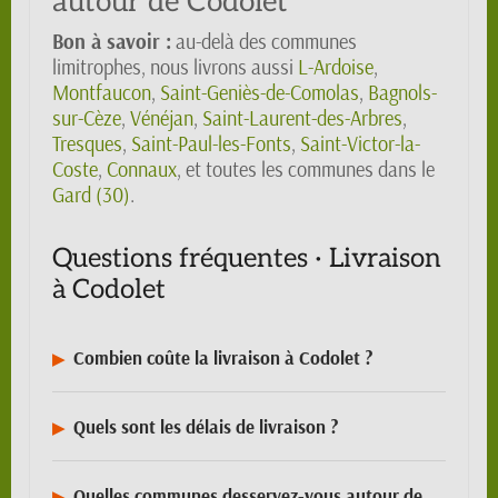
autour de Codolet
Bon à savoir :
au-delà des communes
limitrophes, nous livrons aussi
L-Ardoise
,
Montfaucon
,
Saint-Geniès-de-Comolas
,
Bagnols-
sur-Cèze
,
Vénéjan
,
Saint-Laurent-des-Arbres
,
Tresques
,
Saint-Paul-les-Fonts
,
Saint-Victor-la-
Coste
,
Connaux
, et toutes les communes dans le
Gard (30)
.
Questions fréquentes · Livraison
à Codolet
Combien coûte la livraison à Codolet ?
Quels sont les délais de livraison ?
Quelles communes desservez-vous autour de