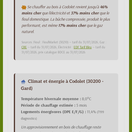
Se chauffer au bois à Codolet revient jusqu'à
46%
moins cher
que l'électricité et
37% moins cher
que le
fioul domestique. La bûche compressée, produit le plus
performant, est même
17% moins cher
que le gaz
naturel.
Sources :Fioul : FioulMarket (30210) — tarif du 31/07/2026, Gaz :
CRE
— tarif du 31/07/2026, Électricité :
EDF Tarif Bleu
— tarif du
31/07/2026, prix catalogue BDCE au 31/07/2026
Climat et énergie à Codolet (30200 -
Gard)
Température hivernale moyenne :
8,0°C
Période de chauffage estimée :
5 mois
Logements énergivores (DPE E/F/G) :
11,4%
(7199
diagnostics)
Un approvisionnement en bois de chauffage reste