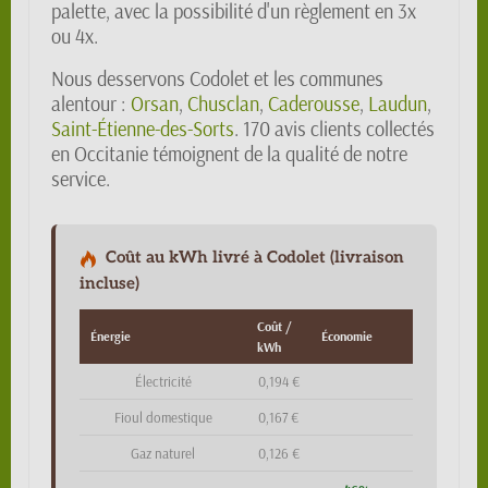
palette, avec la possibilité d'un règlement en 3x
ou 4x.
Nous desservons Codolet et les communes
alentour :
Orsan
,
Chusclan
,
Caderousse
,
Laudun
,
Saint-Étienne-des-Sorts
. 170 avis clients collectés
en Occitanie témoignent de la qualité de notre
service.
Coût au kWh livré à Codolet (livraison
incluse)
Coût /
Énergie
Économie
kWh
Électricité
0,194 €
Fioul domestique
0,167 €
Gaz naturel
0,126 €