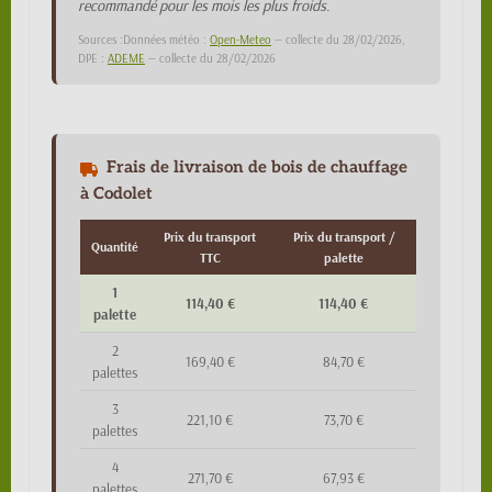
recommandé pour les mois les plus froids.
Sources :Données météo :
Open-Meteo
— collecte du 28/02/2026,
DPE :
ADEME
— collecte du 28/02/2026
Frais de livraison de bois de chauffage
à Codolet
Prix du transport
Prix du transport /
Quantité
TTC
palette
1
114,40 €
114,40 €
palette
2
169,40 €
84,70 €
palettes
3
221,10 €
73,70 €
palettes
4
271,70 €
67,93 €
palettes