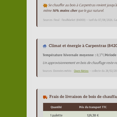
Se chauffer au bois à Carpentras revient jusqu'
même
16% moins cher
que le gaz naturel.
Sources :Fioul : FioulMarket (84000) — tarif du 07/08/2026, G
Climat et énergie à Carpentras (8420
Température hivernale moyenne :
8,3°C
Période
Un approvisionnement en bois de chauffage reste re
Sources :Données météo :
Open-Meteo
— collecte du 28/02/20
Frais de livraison de bois de chauff
Quantité
Prix du transport TTC
1 palette
124,30 €