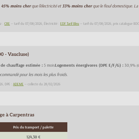
à
45% moins cher
que l'électricité et
33% moins cher
que le fioul domestique. La
az :
CRE
— tarif du 07/08/2026, Électricité :
EDF Tarif Bleu
— tarif du 07/08/2026, prix catalogue B
0 - Vaucluse)
 de chauffage estimée :
5 mois
Logements énergivores (DPE E/F/G) :
30,9%
(
commandé pour les mois les plus froids.
26, DPE :
ADEME
— collecte du 28/02/2026
age à Carpentras
Prix du transport / palette
124,30 €