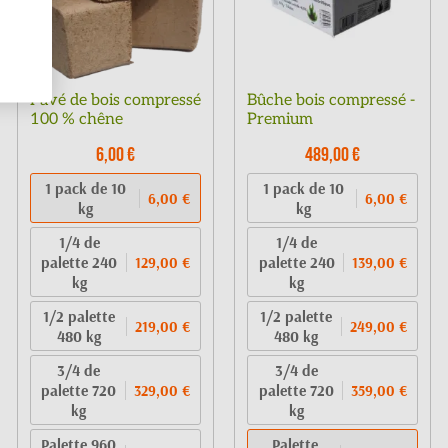
Pavé de bois compressé
Bûche bois compressé -
100 % chêne
Premium
6,00 €
489,00 €
1 pack de 10
1 pack de 10
6,00 €
6,00 €
kg
kg
1/4 de
1/4 de
palette 240
palette 240
129,00 €
139,00 €
kg
kg
1/2 palette
1/2 palette
219,00 €
249,00 €
480 kg
480 kg
3/4 de
3/4 de
palette 720
palette 720
329,00 €
359,00 €
kg
kg
Palette 960
Palette