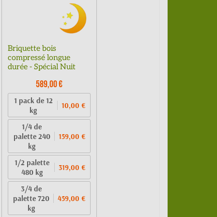
Briquette bois
compressé longue
durée - Spécial Nuit
589,00 €
1 pack de 12
10,00 €
kg
1/4 de
palette 240
159,00 €
kg
1/2 palette
319,00 €
480 kg
3/4 de
palette 720
459,00 €
kg