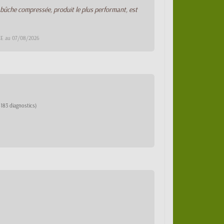
 bûche compressée, produit le plus performant, est
DCE au 07/08/2026
6183 diagnostics)