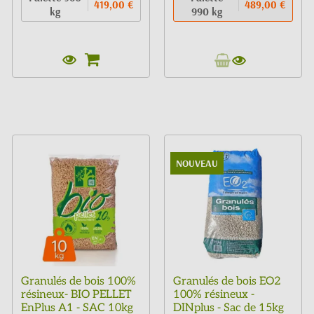
419,00 €
489,00 €
kg
990 kg
NOUVEAU
Granulés de bois 100%
Granulés de bois EO2
résineux- BIO PELLET
100% résineux -
EnPlus A1 - SAC 10kg
DINplus - Sac de 15kg