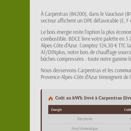
À Carpentras (84200), dans le Vaucluse (84
secteur affichent un DPE défavorable (E, F o
Le bois énergie reste l'option la plus écon
combustible. BDCE livre votre palette en 3 
Alpes-Côte d'Azur. Comptez 124,30 € TTC la
A1/DINplus, notre bois de chauffage sourcés
bûches compressées : toute notre gamme livr
Nous desservons Carpentras et les commun
Provence-Alpes-Côte d'Azur témoignent de la
Coût au kWh livré à Carpentras (livr
Énergie
Coût
Électricité
Fioul domestique