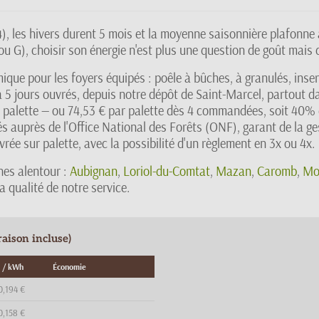
), les hivers durent 5 mois et la moyenne saisonnière plafon
u G), choisir son énergie n'est plus une question de goût mais d
omique pour les foyers équipés : poêle à bûches, à granulés, ins
à 5 jours ouvrés, depuis notre dépôt de Saint-Marcel, partout d
 palette — ou 74,53 € par palette dès 4 commandées, soit 40% 
 auprès de l'Office National des Forêts (ONF), garant de la ge
ée sur palette, avec la possibilité d'un règlement en 3x ou 4x.
es alentour :
Aubignan
,
Loriol-du-Comtat
,
Mazan
,
Caromb
,
Mo
 qualité de notre service.
aison incluse)
 / kWh
Économie
0,194 €
0,158 €