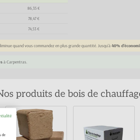
86,35 €
78,47 €
74,53 €
e diminue quand vous commandez en plus grande quantité. Jusqu'à
40% d'économi
és
à Carpentras.
Nos produits de bois de chauffag
ntialité
s de