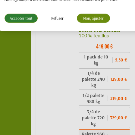
Accepter tout
Refuser
Non, ajuster
Bûche bois densifié -
100 % feuillus
419,00 €
1 pack de 10
5,50 €
kg
1/4 de
palette 240
129,00 €
kg
1/2 palette
219,00 €
480 kg
3/4 de
palette 720
329,00 €
kg
Palette 960