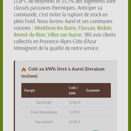
(3,8°C de moyenne) et 55,1% des logements sont
classés passoires thermiques. Anticiper sa
commande, c'est éviter la rupture de stock en
plein froid. Nous livrons Aurel et ses communes
voisines :
Montbrun-les-Bains
,
Flassan
,
Bédoin
,
Revest-du-Bion
,
Villes-sur-Auzon
. 180 avis clients
collectés en Provence-Alpes-Côte d'Azur
témoignent de la qualité de notre service.
Coût au kWh livré à Aurel (livraison
incluse)
Coût /
Énergie
Économie
kWh
Électricité
0,194 €
Fioul domestique
0,170 €
Gaz naturel
0,126 €