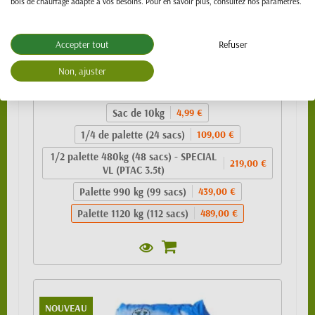
bois de chauffage adapté à vos besoins. Pour en savoir plus, consultez nos paramètres.
Accepter tout
Refuser
Granulés de bois 100% résineux- BIO PELLET
EnPlus A1 - SAC 10kg
Non, ajuster
489,00 €
Sac de 10kg
4,99 €
1/4 de palette (24 sacs)
109,00 €
1/2 palette 480kg (48 sacs) - SPECIAL
219,00 €
VL (PTAC 3.5t)
Palette 990 kg (99 sacs)
439,00 €
Palette 1120 kg (112 sacs)
489,00 €
NOUVEAU