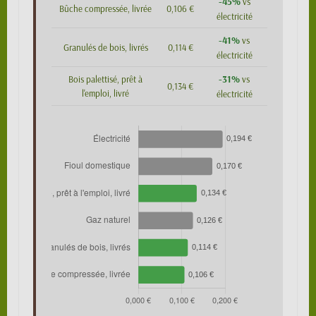
-45%
vs
Bûche compressée, livrée
0,106 €
électricité
-41%
vs
Granulés de bois, livrés
0,114 €
électricité
-31%
Bois palettisé, prêt à
vs
0,134 €
l'emploi, livré
électricité