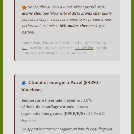
Se chauffer au bois à Aurel revient jusqu'à
45%
moins cher
que l'électricité et
38% moins cher
que le
fioul domestique. La bûche compressée, produit le plus
performant, est même
16% moins cher
que le gaz
naturel.
Sources :Fioul : FioulMarket (84220) — tarif du 31/07/2026, Gaz :
CRE
— tarif du 31/07/2026, Électricité :
EDF Tarif Bleu
— tarif du
31/07/2026, prix catalogue BDCE au 31/07/2026
Climat et énergie à Aurel (84390 -
Vaucluse)
Température hivernale moyenne :
3,8°C
Période de chauffage estimée :
7 mois
Logements énergivores (DPE E/F/G) :
55,1%
(672
diagnostics)
Un approvisionnement régulier en bois de chauffage est