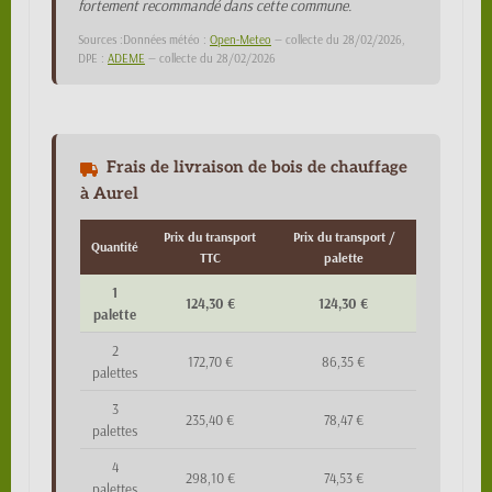
fortement recommandé dans cette commune.
Sources :Données météo :
Open-Meteo
— collecte du 28/02/2026,
DPE :
ADEME
— collecte du 28/02/2026
Frais de livraison de bois de chauffage
à Aurel
Prix du transport
Prix du transport /
Quantité
TTC
palette
1
124,30 €
124,30 €
palette
2
172,70 €
86,35 €
palettes
3
235,40 €
78,47 €
palettes
4
298,10 €
74,53 €
palettes