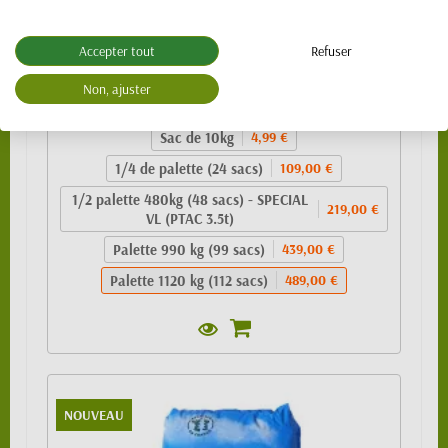
Granulés de bois 100% résineux- BIO PELLET
Accepter tout
Refuser
EnPlus A1 - SAC 10kg
Non, ajuster
489,00 €
Sac de 10kg
4,99 €
1/4 de palette (24 sacs)
109,00 €
1/2 palette 480kg (48 sacs) - SPECIAL
219,00 €
VL (PTAC 3.5t)
Palette 990 kg (99 sacs)
439,00 €
Palette 1120 kg (112 sacs)
489,00 €
NOUVEAU