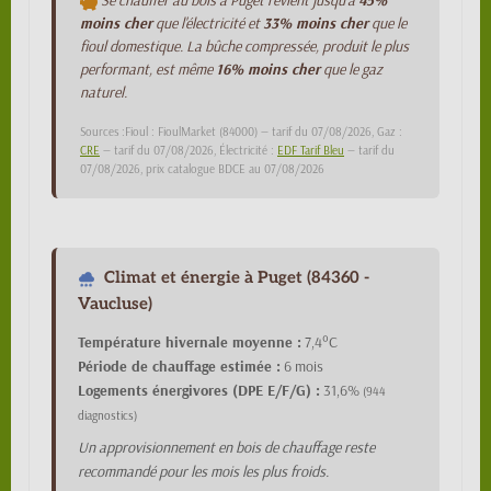
Se chauffer au bois à Puget revient jusqu'à
45%
moins cher
que l'électricité et
33% moins cher
que le
fioul domestique. La bûche compressée, produit le plus
performant, est même
16% moins cher
que le gaz
naturel.
Sources :Fioul : FioulMarket (84000) — tarif du 07/08/2026, Gaz :
CRE
— tarif du 07/08/2026, Électricité :
EDF Tarif Bleu
— tarif du
07/08/2026, prix catalogue BDCE au 07/08/2026
Climat et énergie à Puget (84360 -
Vaucluse)
Température hivernale moyenne :
7,4°C
Période de chauffage estimée :
6 mois
Logements énergivores (DPE E/F/G) :
31,6%
(944
diagnostics)
Un approvisionnement en bois de chauffage reste
recommandé pour les mois les plus froids.