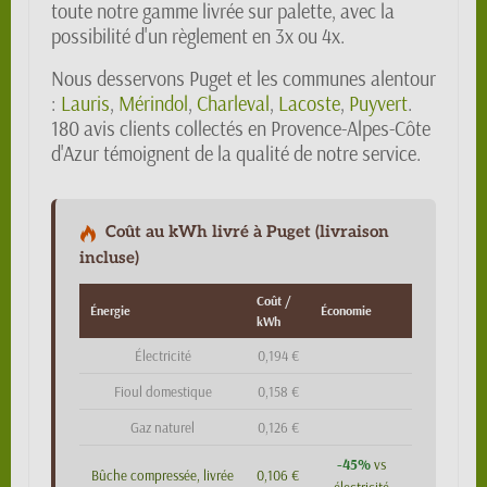
toute notre gamme livrée sur palette, avec la
possibilité d'un règlement en 3x ou 4x.
Nous desservons Puget et les communes alentour
:
Lauris
,
Mérindol
,
Charleval
,
Lacoste
,
Puyvert
.
180 avis clients collectés en Provence-Alpes-Côte
d'Azur témoignent de la qualité de notre service.
Coût au kWh livré à Puget (livraison
incluse)
Coût /
Énergie
Économie
kWh
Électricité
0,194 €
Fioul domestique
0,158 €
Gaz naturel
0,126 €
-45%
vs
Bûche compressée, livrée
0,106 €