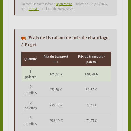
Sources :Données météo :
Open-Meteo
— collecte du 28/02/2026,
DPE :
ADEME
— collecte du 28/02/2026
Frais de livraison de bois de chauffage
à Puget
Prix du transport
Prix du transport /
Quantité
TTC
palette
1
124,30 €
124,30 €
palette
2
172,70 €
86,35 €
palettes
3
235,40 €
78,47 €
palettes
4
298,10 €
74,53 €
palettes