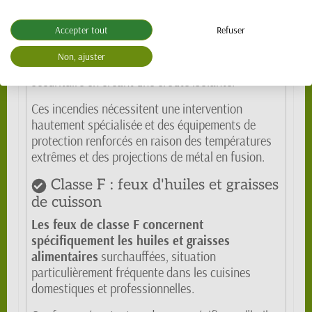
L'eau, en contact avec ces métaux en combustion,
se décompose en hydrogène et oxygène,
Accepter tout
Refuser
aggravant dramatiquement l'incendie. Seules des
poudres spécialisées (chlorure de sodium,
Non, ajuster
graphite, sable sec) permettent une extinction
sécuritaire en créant une croûte isolante.
Ces incendies nécessitent une intervention
hautement spécialisée et des équipements de
protection renforcés en raison des températures
extrêmes et des projections de métal en fusion.
Classe F : feux d'huiles et graisses
de cuisson
Les feux de classe F concernent
spécifiquement les huiles et graisses
alimentaires
surchauffées, situation
particulièrement fréquente dans les cuisines
domestiques et professionnelles.