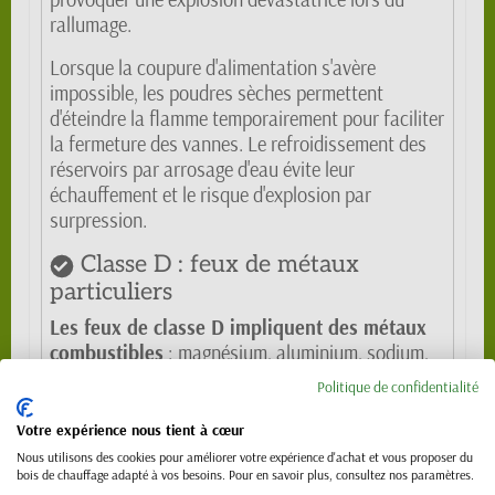
rallumage.
Lorsque la coupure d'alimentation s'avère
impossible, les poudres sèches permettent
d'éteindre la flamme temporairement pour faciliter
la fermeture des vannes. Le refroidissement des
réservoirs par arrosage d'eau évite leur
échauffement et le risque d'explosion par
surpression.
Classe D : feux de métaux
particuliers
Les feux de classe D impliquent des métaux
combustibles
: magnésium, aluminium, sodium,
potassium, titanium. Ces matériaux brûlent à des
Politique de confidentialité
températures extrêmement élevées (souvent
supérieures à 2000°C) et réagissent violemment
Votre expérience nous tient à cœur
avec l'eau.
Nous utilisons des cookies pour améliorer votre expérience d'achat et vous proposer du
bois de chauffage adapté à vos besoins. Pour en savoir plus, consultez nos paramètres.