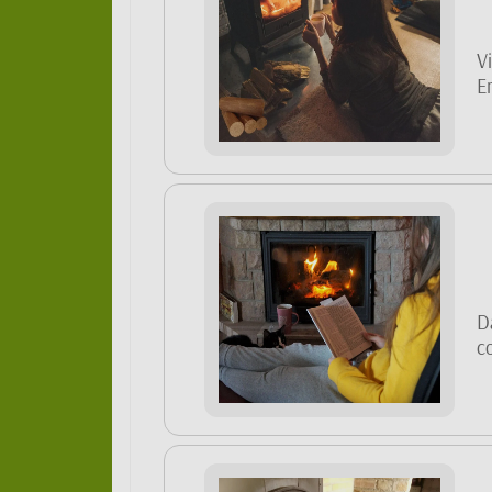
V
En
D
c