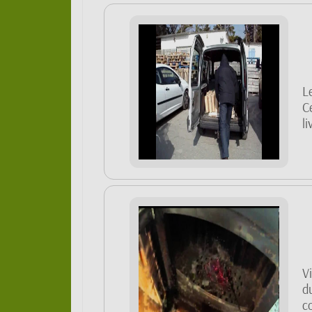
Le
C
li
V
d
c