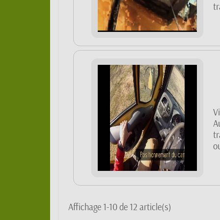
tr
V
Au
t
o
Affichage 1-10 de 12 article(s)