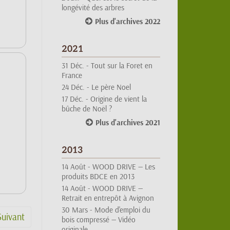
Plus d'archives 2022
2021
31 Déc. -
Tout sur la Foret en
France
24 Déc. -
Le père Noel
17 Déc. -
Origine de vient la
bûche de Noël ?
Plus d'archives 2021
2013
14 Août -
WOOD DRIVE — Les
produits BDCE en 2013
14 Août -
WOOD DRIVE —
Retrait en entrepôt à Avignon
30 Mars -
Mode d'emploi du
bois compressé — Vidéo
Suivant
originale