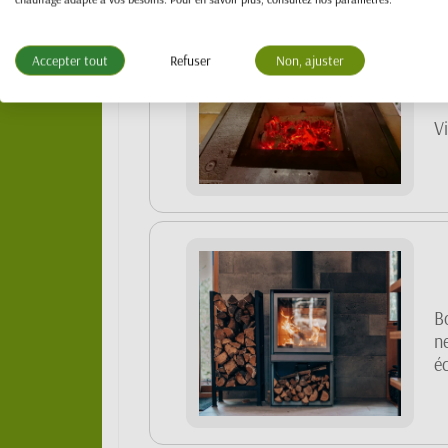
Accepter tout
Refuser
Non, ajuster
V
B
n
éc