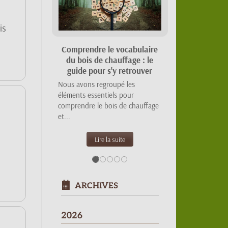
is
Suivant
MaPrimeRénov' 2026 :
quelles aides pour votre
poêle à bois ou granulés ?
Tout sur les barèmes
MaPrimeRénov' 2026 pour le
chauffage au bois : forfaits,...
Lire la suite
ARCHIVES
2026
17 Juin -
Comprendre le