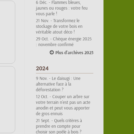
jaunes ou rouges : votre feu
vous parle !
21 Nov. -
Transformez le
stockage de votre bois en
véritable atout déco !
29 Oct. -
Chèque énergie 2025
: novembre confirmé
Plus d'archives 2025
2024
9 Nov. -
Le daisugi : Une
alternative face à la
déforestation ?
12 Oct. -
Couper un arbre sur
votre terrain n’est pas un acte
anodin et peut vous apporter
de gros ennuis
21 Sept. -
Quels critères à
prendre en compte pour
choisir son poêle à bois ?
Plus d'archives 2024