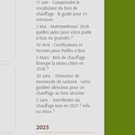
vocabulaire du bois de
chauffage : le guide pour s'y
retrouver
2 Mai -
MaPrimeRénov' 2026 :
quelles aides pour votre poêle
à bois ou granulés ?
10 Avril -
Certifications et
Normes pour Poêles à Bois
5 Mars -
Bois de chauffage :
l'énergie la moins chère en
2026 ?
30 Janv. -
Détecteur de
monoxyde de carbone : votre
gardien silencieux pour un
chauffage au bois sécurisé
5 Janv. -
Interdiction du
chauffage bois en 2027 ? Info
s
ou intox ?
2025
6 Déc. -
Flammes bleues,