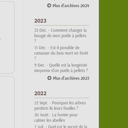
2023
23 Déc. -
Comment changer la
bougie de mon poêle à pellets
?
.
11 Déc. -
Est-il possible de
ramasser du bois mort en forêt
?
9 Déc. -
Quelle est la longévité
moyenne d’un poêle à pellets ?
Plus d'archives 2023
2022
22 Sept. -
Pourquoi les arbres
perdent-ils leurs feuilles ?
20 Août -
La fumée pour
calmer les abeilles
2 Juil. -
Quel est le secret de la
longévité des arbres