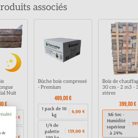
roduits associés
is
Bûche bois compressé
Bois de chauffa
longue
- Premium
30 cm - 2 m3 - 
ial Nuit
stères
489,00 €
00 €
399,00 €
1 pack de 10
6,00 €
Mi-Sec -
ntialité
kg
10,00 €
Humidité
39
1/4 de
supérieur
palette
139,00 €
à 24%
s de
159,00 €
240 kg