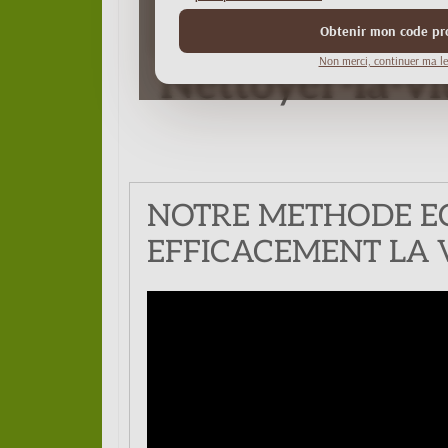
Obtenir mon code p
Non merci, continuer ma le
Nettoyer-la-vi
NOTRE METHODE E
EFFICACEMENT LA V