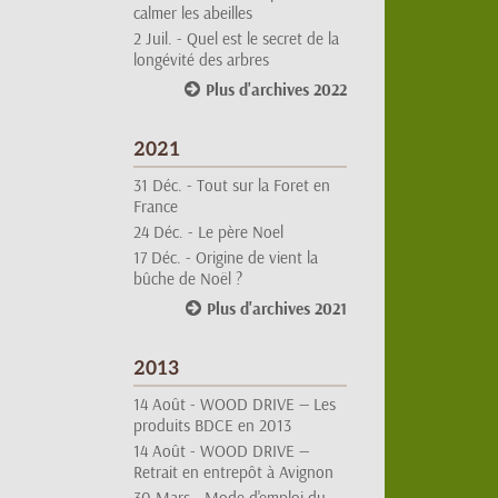
2 Juil. -
Quel est le secret de la
longévité des arbres
Plus d'archives 2022
2021
31 Déc. -
Tout sur la Foret en
France
24 Déc. -
Le père Noel
17 Déc. -
Origine de vient la
bûche de Noël ?
Plus d'archives 2021
2013
14 Août -
WOOD DRIVE — Les
produits BDCE en 2013
14 Août -
WOOD DRIVE —
Retrait en entrepôt à Avignon
30 Mars -
Mode d'emploi du
bois compressé — Vidéo