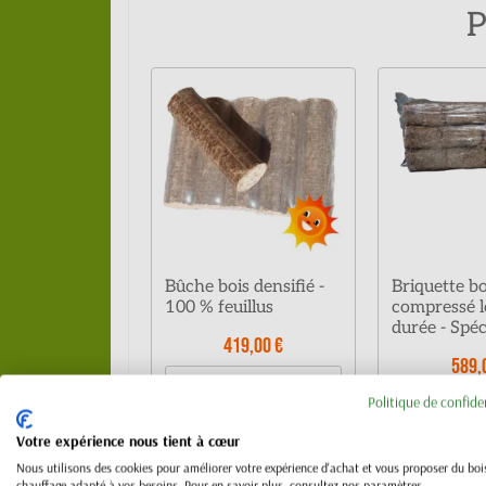
P
Bûche bois densifié -
Briquette bo
100 % feuillus
compressé 
durée - Spéc
419,00 €
589,
1 pack de 10
5,50 €
1 pack de
Politique de confide
kg
12 kg
1/4 de
Votre expérience nous tient à cœur
1/4 de
palette
129,00 €
Nous utilisons des cookies pour améliorer votre expérience d'achat et vous proposer du boi
palette
240 kg
chauffage adapté à vos besoins. Pour en savoir plus, consultez nos paramètres.