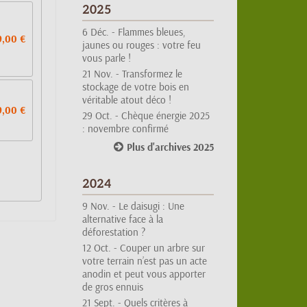
6 Déc. -
Flammes bleues,
jaunes ou rouges : votre feu
9,00 €
vous parle !
21 Nov. -
Transformez le
stockage de votre bois en
véritable atout déco !
29 Oct. -
Chèque énergie 2025
9,00 €
: novembre confirmé
Plus d'archives 2025
2024
9 Nov. -
Le daisugi : Une
alternative face à la
déforestation ?
12 Oct. -
Couper un arbre sur
votre terrain n’est pas un acte
anodin et peut vous apporter
de gros ennuis
21 Sept. -
Quels critères à
prendre en compte pour