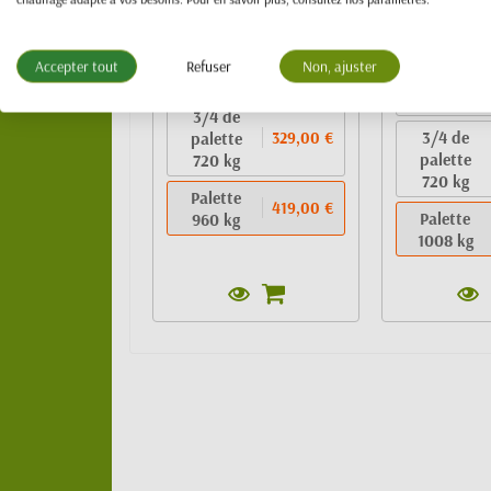
240 kg
1/2
1/2
palette
219,00 €
Accepter tout
Refuser
Non, ajuster
palette
480 kg
480 kg
3/4 de
3/4 de
palette
329,00 €
palette
720 kg
720 kg
Palette
419,00 €
Palette
960 kg
1008 kg