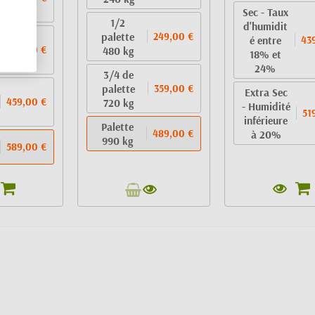
Sec - Taux
1/2
d'humidit
palette
249,00 €
é entre
43
319,00 €
480 kg
18% et
24%
3/4 de
palette
359,00 €
Extra Sec
459,00 €
720 kg
- Humidité
51
inférieure
Palette
489,00 €
à 20%
990 kg
589,00 €