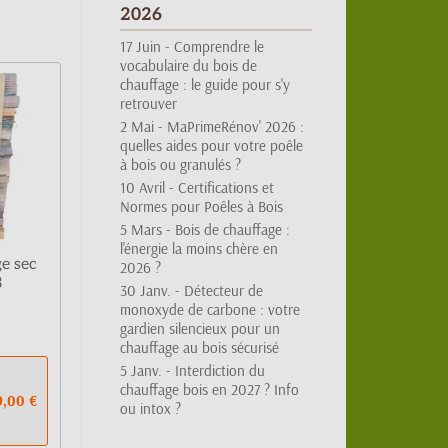
17 Juin -
Comprendre le
vocabulaire du bois de
chauffage : le guide pour s'y
retrouver
2 Mai -
MaPrimeRénov' 2026 :
quelles aides pour votre poêle
à bois ou granulés ?
10 Avril -
Certifications et
Normes pour Poêles à Bois
5 Mars -
Bois de chauffage :
l'énergie la moins chère en
2026 ?
ge sec
30 Janv. -
Détecteur de
3
monoxyde de carbone : votre
gardien silencieux pour un
chauffage au bois sécurisé
5 Janv. -
Interdiction du
chauffage bois en 2027 ? Info
ou intox ?
9,00 €
2025