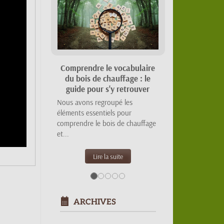
Suivant
MaPrimeRénov' 2026 :
quelles aides pour votre
poêle à bois ou granulés ?
Tout sur les barèmes
MaPrimeRénov' 2026 pour le
chauffage au bois : forfaits,...
Lire la suite
ARCHIVES
2026