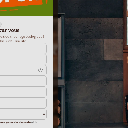
our vous
ois de chauffage écologique !
TRE CODE PROMO :
ions générales de vente
et la