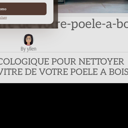
romo
cture
tre-de-votre-poele-a-bo
By yllen
COLOGIQUE POUR NETTOYER
ITRE DE VOTRE POELE A BOI