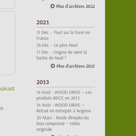
2021
31 Déc. -
Tout sur la Foret en
France
24 Déc. -
Le père Noel
17 Déc. -
Origine de vient la
bûche de Noël ?
Plus d'archives 2021
2013
14 Août -
WOOD DRIVE — Les
Suivant
produits BDCE en 2013
14 Août -
WOOD DRIVE —
Retrait en entrepôt à Avignon
au
30 Mars -
Mode d'emploi du
bois compressé — Vidéo
originale
Plus d'archives 2013