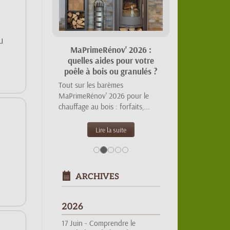
u
Suivant
Certifications et Normes
pour Poêles à Bois
Découvrez pourquoi choisir un
poêle certifié vous garantit
performance et économies.
Lire la suite
ARCHIVES
2026
17 Juin -
Comprendre le
vocabulaire du bois de