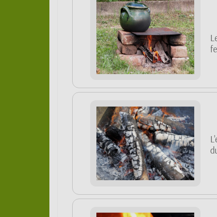
L
fe
L
d