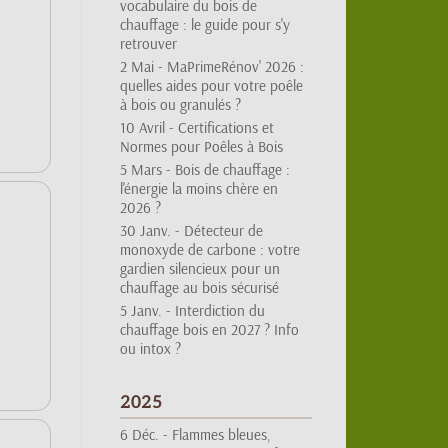
chauffage : le guide pour s'y
retrouver
2 Mai -
MaPrimeRénov' 2026 :
quelles aides pour votre poêle
à bois ou granulés ?
10 Avril -
Certifications et
Normes pour Poêles à Bois
5 Mars -
Bois de chauffage :
l'énergie la moins chère en
2026 ?
30 Janv. -
Détecteur de
monoxyde de carbone : votre
gardien silencieux pour un
chauffage au bois sécurisé
5 Janv. -
Interdiction du
chauffage bois en 2027 ? Info
ou intox ?
2025
6 Déc. -
Flammes bleues,
jaunes ou rouges : votre feu