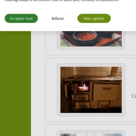
Accepter tout
Refuser
Non, ajuster
B
p
Cu