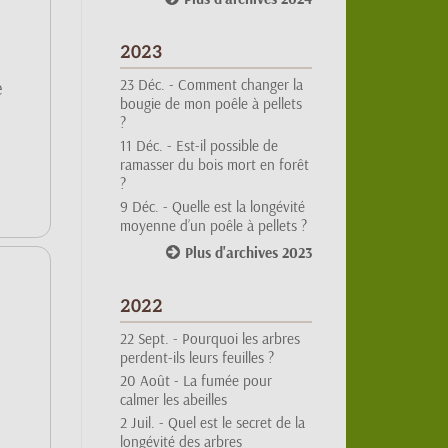
2023
23 Déc. -
Comment changer la
bougie de mon poêle à pellets
e
?
11 Déc. -
Est-il possible de
ramasser du bois mort en forêt
?
9 Déc. -
Quelle est la longévité
moyenne d’un poêle à pellets ?
Plus d'archives 2023
2022
22 Sept. -
Pourquoi les arbres
perdent-ils leurs feuilles ?
20 Août -
La fumée pour
calmer les abeilles
2 Juil. -
Quel est le secret de la
longévité des arbres
Plus d'archives 2022