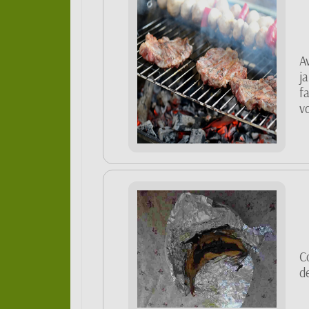
Av
j
fa
vo
C
d