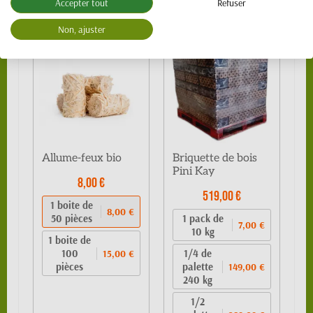
Accepter tout
Refuser
Produits associés
Non, ajuster
Allume-feux bio
Briquette de bois
Pini Kay
8,00 €
519,00 €
1 boite de
8,00 €
50 pièces
1 pack de
7,00 €
10 kg
1 boite de
100
1/4 de
15,00 €
pièces
palette
149,00 €
240 kg
1/2