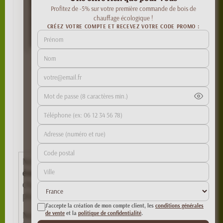
Profitez de -5% sur votre première commande de bois de
chauffage écologique !
CRÉEZ VOTRE COMPTE ET RECEVEZ VOTRE CODE PROMO :
Les bananes choco à
la braise : un vrai
régal facile à faire
By yllen
Nos
bûches de bois compressé (ou notre bois
énergie)
vous permettent non seulement de vous
chauffer mais aussi de réaliser de bons petits
plats et même des desserts.
J'accepte la création de mon compte client, les
conditions générales
de vente
et la
politique de confidentialité
.
Nous vous avons déjà présenté la pizza au feu de