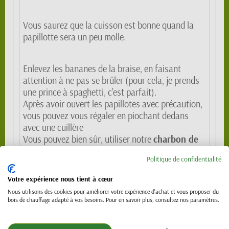
Vous saurez que la cuisson est bonne quand la
papillotte sera un peu molle.
Enlevez les bananes de la braise, en faisant
attention à ne pas se brûler (pour cela, je prends
une prince à spaghetti, c'est parfait).
Après avoir ouvert les papillotes avec précaution,
vous pouvez vous régaler en piochant dedans
avec une cuillère
Vous pouvez bien sûr, utiliser notre
charbon de
bois
100 % naturel.
Politique de confidentialité
Publié le 21-08-2021
| 4713 vues
Votre expérience nous tient à cœur
Tags :
Nous utilisons des cookies pour améliorer votre expérience d'achat et vous proposer du
bois de chauffage adapté à vos besoins. Pour en savoir plus, consultez nos paramètres.
Cuire au feu de bois