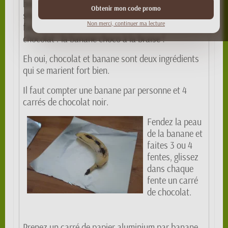
bois avec nos bûches de bois compressées et les
Obtenir mon code promo
shamallows grillés, voici maintenant une recette
Non merci, continuer ma lecture
facile à faire qui enchantera les amateurs de
chocolat : la banane choco à la braise !
Eh oui, chocolat et banane sont deux ingrédients
qui se marient fort bien.
Il faut compter une banane par personne et 4
carrés de chocolat noir.
Fendez la peau
de la banane et
faites 3 ou 4
fentes, glissez
dans chaque
fente un carré
de chocolat.
Prenez un carré de papier aluminium par banane