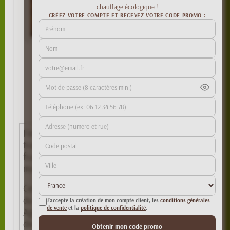
chauffage écologique !
CRÉEZ VOTRE COMPTE ET RECEVEZ VOTRE CODE PROMO :
Origine de vient la
bûche de Noël ?
By yllen
Finir son repas de Noël par une
bûche
, est une
tradition culinaire dans la plupart des pays
francophones (France, Belgique, Québec, Suisse)
mais aussi au Liban et au Vietnam.
Cette tradition est dérivée du rite de la célébration
du solstice d’hiver, coutume remontant au Moyen-
J'accepte la création de mon compte client, les
conditions générales
de vente
et la
politique de confidentialité
.
Age répandue dans toute l’Europe et héritée de
divers rites païens.
Obtenir mon code promo