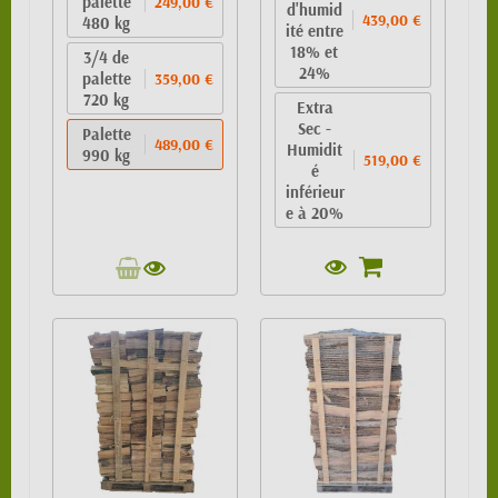
palette
249,00 €
d'humid
439,00 €
480 kg
ité entre
18% et
3/4 de
24%
palette
359,00 €
720 kg
Extra
Sec -
Palette
489,00 €
Humidit
990 kg
519,00 €
é
inférieur
e à 20%