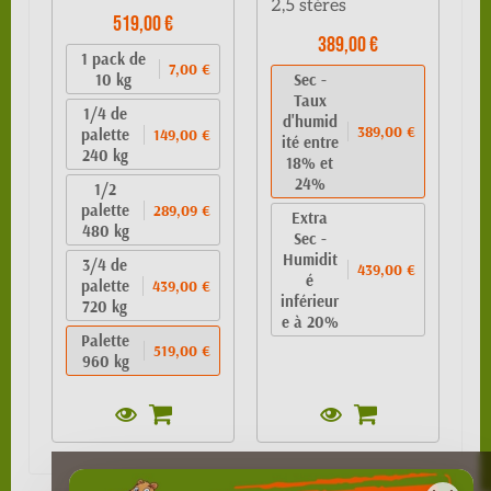
2,5 stères
519,00 €
389,00 €
1 pack de
7,00 €
10 kg
Sec -
Taux
1/4 de
d'humid
389,00 €
palette
149,00 €
ité entre
240 kg
18% et
24%
1/2
palette
289,09 €
Extra
480 kg
Sec -
Humidit
3/4 de
439,00 €
é
palette
439,00 €
inférieur
720 kg
e à 20%
Palette
519,00 €
960 kg