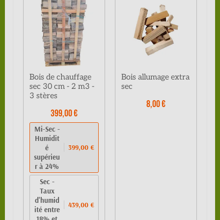
Bois de chauffage
Bois allumage extra
sec 30 cm - 2 m3 -
sec
3 stères
8,00 €
399,00 €
Mi-Sec -
Humidit
é
399,00 €
supérieu
r à 24%
Sec -
Taux
d'humid
439,00 €
ité entre
18% et