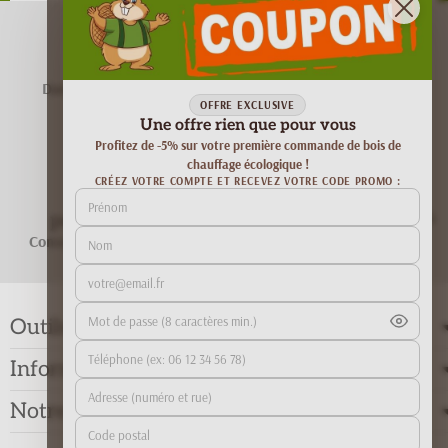
Livraison
Paiement sécurisé
Dans toute la France
Paiement en ligne 100%
sécurisé
OFFRE EXCLUSIVE
Une offre rien que pour vous
Profitez de -5% sur votre première commande de bois de
chauffage écologique !
CRÉEZ VOTRE COMPTE ET RECEVEZ VOTRE CODE PROMO :
Conseils
Service client
Du lundi au vendredi de 9h à
personnalisés
18h
Conseils adaptés à votre
installation
Outils, guides & conseils
Informations
Notre société