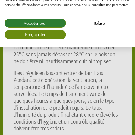
et cuit en même temps. Cette méthode est en fait
bois de chauffage adapté à vos besoins. Pour en savoir plus, consultez nos paramètres.
une combinaison de séchage et de fumage.
Le fumage à froid
Accepter tout
Refuser
Le fumage à froid est surtout pratiqué dans les
Non, ajuster
pays tempérés.
La température doit être maintenue entre 20 et
25°C sans jamais dépasser 28°C car le poisson
ne doit être ni insuffisamment cuit ni trop sec.
Il est régulé en laissant entrer de l'air frais.
Pendant cette opération, la ventilation, la
température et l'humidité de l'air doivent être
surveillées. Le temps de traitement varie de
quelques heures à quelques jours, selon le type
d'installation et le produit requis. Le taux
d'humidité du produit final étant encore élevé les
conditions d'hygiène et un contrôle qualité
doivent être très stricts.