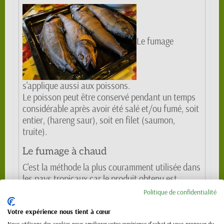
Le fumage
s'applique aussi aux poissons.
Le poisson peut être conservé pendant un temps
considérable après avoir été salé et/ou fumé, soit
entier, (hareng saur), soit en filet (saumon,
truite).
Le fumage à chaud
C'est la méthode la plus couramment utilisée dans
les pays tropicaux car le produit obtenu est
relativement stable. Le poisson est généralement
Politique de confidentialité
salé et séché au préalable. La température utilisée
Votre expérience nous tient à cœur
varie entre 60 et 120°C : le poisson est ainsi fumé
Nous utilisons des cookies pour améliorer votre expérience d'achat et vous proposer du