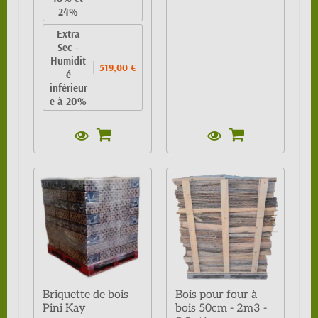
24%
Extra
Sec -
Humidit
519,00 €
é
inférieur
e à 20%
Briquette de bois
Bois pour four à
Pini Kay
bois 50cm - 2m3 -