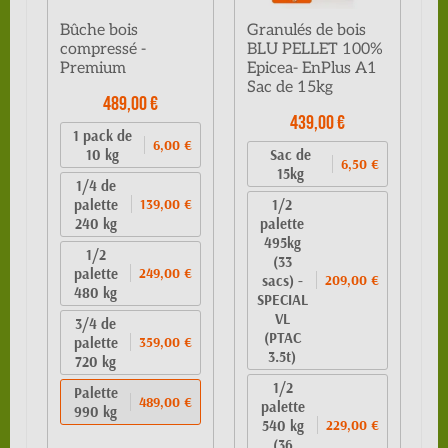
Bûche bois
Granulés de bois
compressé -
BLU PELLET 100%
Premium
Epicea- EnPlus A1
Sac de 15kg
489,00 €
439,00 €
1 pack de
6,00 €
10 kg
Sac de
6,50 €
15kg
1/4 de
palette
1/2
139,00 €
240 kg
palette
495kg
1/2
(33
palette
249,00 €
sacs) -
209,00 €
480 kg
SPECIAL
VL
3/4 de
(PTAC
palette
359,00 €
3.5t)
720 kg
1/2
Palette
489,00 €
palette
990 kg
540 kg
229,00 €
(36