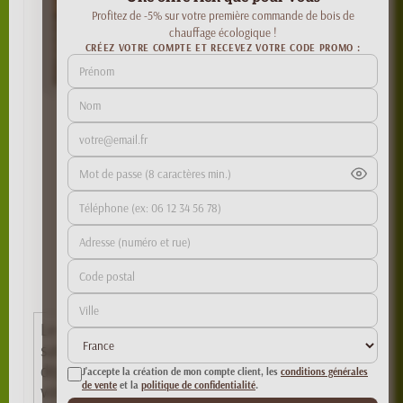
Profitez de -5% sur votre première commande de bois de
chauffage écologique !
CRÉEZ VOTRE COMPTE ET RECEVEZ VOTRE CODE PROMO :
Le poêle à bois
hybride : une
solution contre la
crise ?
By yllen
Le chauffage au bois vous procure beaucoup de
satisfaction car vous aimez la chaleur douce qu’il
dégage mais vous regrettez qu’il s’éteigne pendant
J'accepte la création de mon compte client, les
conditions générales
de vente
et la
politique de confidentialité
.
votre absence (nous vous rappelons toutefois,