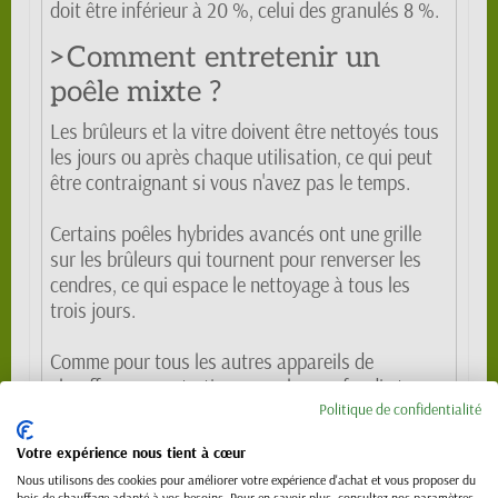
doit être inférieur à 20 %, celui des granulés 8 %.
>Comment entretenir un
poêle mixte ?
Les brûleurs et la vitre doivent être nettoyés tous
les jours ou après chaque utilisation, ce qui peut
être contraignant si vous n'avez pas le temps.
Certains poêles hybrides avancés ont une grille
sur les brûleurs qui tournent pour renverser les
cendres, ce qui espace le nettoyage à tous les
trois jours.
Comme pour tous les autres appareils de
chauffage, un entretien annuel approfondi et un
Politique de confidentialité
ramonage de la cheminée par un professionnel
sont nécessaires. Cet entretien coûte environ 180
Votre expérience nous tient à cœur
euros.
Nous utilisons des cookies pour améliorer votre expérience d'achat et vous proposer du
bois de chauffage adapté à vos besoins. Pour en savoir plus, consultez nos paramètres.