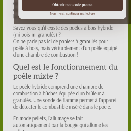
qu’il existe des buches et des briquettes longue
Obtenir mon code promo
durée spécialement conçues pour les absences et
Non merci, continuer ma lecture
la nuit).
Savez vous qu’il existe des poêles à bois hybride
(mi-bois-mi granulés) ?
On ne parle pas ici de paniers à granulés pour
poêle à bois, mais véritablement d’un poêle équipé
d’une chambre de combustion !
Quel est le fonctionnement du
poêle mixte ?
Le poêle hybride comprend une chambre de
combustion à bûches équipée d'un brûleur à
granulés. Une sonde de flamme permet à l'appareil
de détecter le combustible inséré dans le poêle.
En mode pellets, l'allumage se fait
automatiquement par la bougie qui allume les