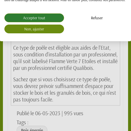
Quel est le prix des poêles
hybrides bois/granulés ?
Accepter tout
Refuser
Un poêle hybride coûte beaucoup plus cher qu'un
Non, ajuster
poêle à bois : environ 3 500 à 7 500 €, car ces
poêles sont encore rares et donc chers.
Ce type de poêle est éligible aux aides de l’Etat,
sous condition d’installation par un professionnel,
qu’il soit labelisé Flamme Verte 7 Etoiles et installé
par un professionnel certifié Qualibois.
Sachez que si vous choisissez ce type de poêle,
vous devrez prévoir suffisamment d'espace pour
stocker le bois et les granulés de bois, ce qui n'est
pas toujours facile.
Publié le 06-05-2023
| 995 vues
Tags :
Bois énergie